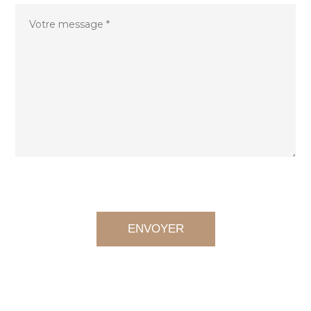
Please
leave
this
field
empty.