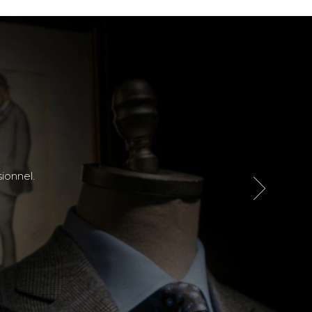
sionnel.
De très bon conseils !! Accueillant, disponible 
Ludovic Phoenix