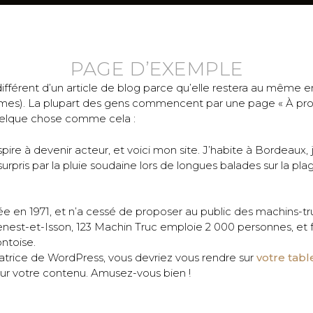
PAGE D’EXEMPLE
fférent d’un article de blog parce qu’elle restera au même en
hèmes). La plupart des gens commencent par une page « À propo
quelque chose comme cela :
pire à devenir acteur, et voici mon site. J’habite à Bordeaux, j
surpris par la pluie soudaine lors de longues balades sur la pla
e en 1971, et n’a cessé de proposer au public des machins-tru
t-et-Isson, 123 Machin Truc emploie 2 000 personnes, et fa
ntoise.
isatrice de WordPress, vous devriez vous rendre sur
votre tab
ur votre contenu. Amusez-vous bien !