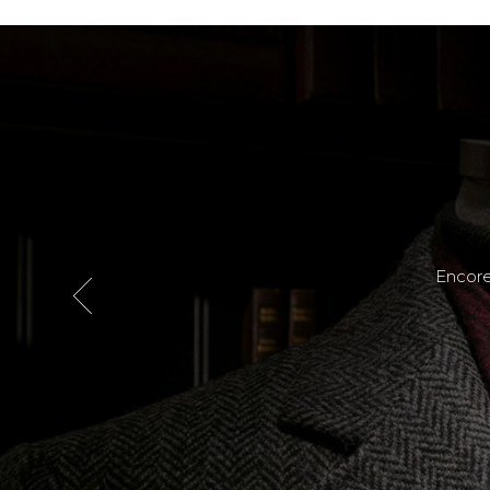
 est reçu avec le sourire; où ‘perfection du travail
Encore 
ime encore avec ‘client satisfait’.
ne belle découverte !
Raymond Gosin